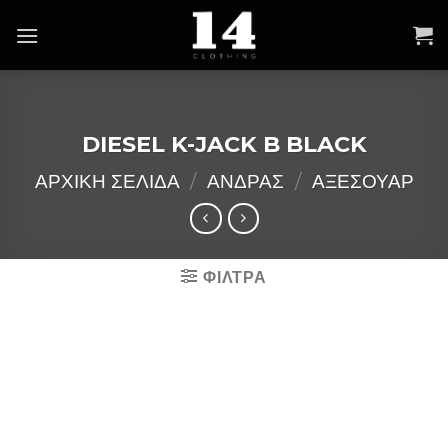
Skip
to
content
DIESEL K-JACK B BLACK
ΑΡΧΙΚΉ ΣΕΛΊΔΑ
/
ΑΝΔΡΑΣ
/
ΑΞΕΣΟΥΑΡ
ΦΙΛΤΡΑ