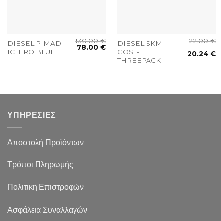
130.00
€
22.00
€
DIESEL P-MAD-
DIESEL SKM-
78.00
€
ICHIRO BLUE
GOST-
20.24
€
THREEPACK
ΥΠΗΡΕΣΙΕΣ
Αποστολή Προϊόντων
Τρόποι Πληρωμής
Πολιτική Επιστροφών
Ασφάλεια Συναλλαγών