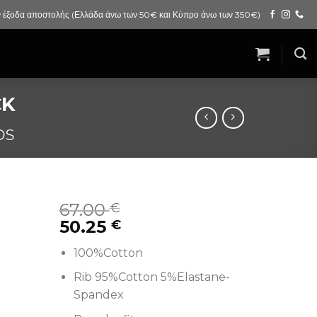
 έξοδα αποστολής (Ελλάδα άνω των 50€ και Κύπρο άνω των 350€)
CK
OS
67.00
€
50.25
€
100%Cotton
Rib 95%Cotton 5%Elastane-
Spandex