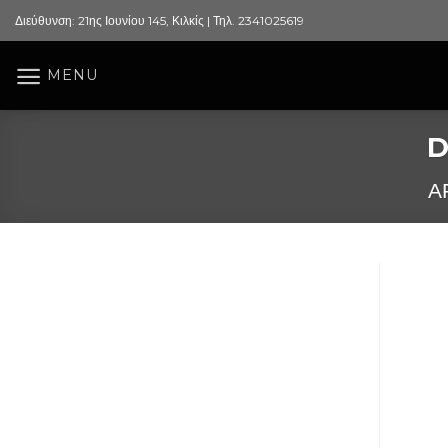
Skip
Διεύθυνση: 21ης Ιουνίου 145, Κιλκίς | Τηλ. 2341025619
to
content
MENU
D
Α