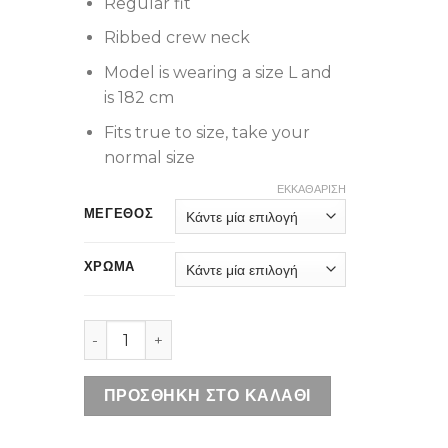
Regular fit
Ribbed crew neck
Model is wearing a size L and
is 182 cm
Fits true to size, take your
normal size
ΕΚΚΑΘΆΡΙΣΗ
ΜΕΓΕΘΟΣ
ΧΡΩΜΑ
DIESEL T-NORM-MICRODIV BLACK ποσότητα
ΠΡΟΣΘΉΚΗ ΣΤΟ ΚΑΛΆΘΙ