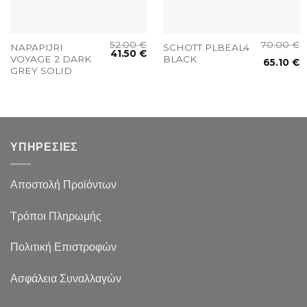
52.00
€
70.00
€
NAPAPIJRI
SCHOTT PLBEAL4
41.50
€
VOYAGE 2 DARK
BLACK
65.10
€
GREY SOLID
ΥΠΗΡΕΣΙΕΣ
Αποστολή Προϊόντων
Τρόποι Πληρωμής
Πολιτική Επιστροφών
Ασφάλεια Συναλλαγών