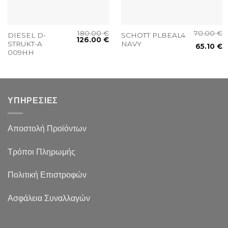
180.00
€
70.00
€
DIESEL D-
SCHOTT PLBEAL4
126.00
€
STRUKT-A
NAVY
65.10
€
009HH
ΥΠΗΡΕΣΙΕΣ
Αποστολή Προϊόντων
Τρόποι Πληρωμής
Πολιτική Επιστροφών
Ασφάλεια Συναλλαγών