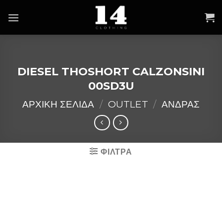
Skip
to
content
DIESEL THOSHORT CALZONSINI
00SD3U
ΑΡΧΙΚΉ ΣΕΛΊΔΑ
/
OUTLET
/
ΑΝΔΡΑΣ
ΦΙΛΤΡΑ