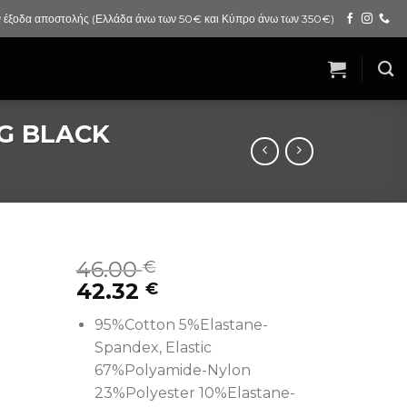
 έξοδα αποστολής (Ελλάδα άνω των 50€ και Κύπρο άνω των 350€)
NG BLACK
46.00
€
42.32
€
95%Cotton 5%Elastane-
Spandex, Elastic
67%Polyamide-Nylon
23%Polyester 10%Elastane-