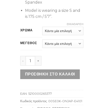
Spandex
Model is wearing a size S and
is 175 cm / 5’7”.
ΕΚΚΑΘΆΡΙΣΗ
ΧΡΩΜΑ
ΜΕΓΕΘΟΣ
DIESEL UFST-STARS-THREEPACK STRING BLACK
ΠΡΟΣΘΉΚΗ ΣΤΟ ΚΑΛΆΘΙ
EAN:
5210000265377
Κωδικός προϊόντος:
00SE0K-ONJAP-E4101