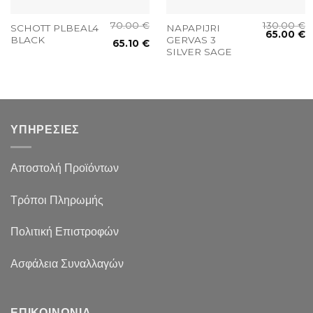
70.00
€
130.00
€
SCHOTT PLBEAL4
NAPAPIJRI
65.00
€
BLACK
GERVAS 3
65.10
€
SILVER SAGE
ΥΠΗΡΕΣΙΕΣ
Αποστολή Προϊόντων
Τρόποι Πληρωμής
Πολιτική Επιστροφών
Ασφάλεια Συναλλαγών
ΕΠΙΚΟΙΝΩΝΙΑ