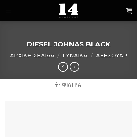
Skip
to
content
DIESEL JOHNAS BLACK
ΑΡΧΙΚΉ ΣΕΛΊΔΑ
/
ΓΥΝΑΙΚΑ
/
ΑΞΕΣΟΥΑΡ
ΦΙΛΤΡΑ