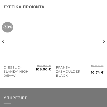
ΣΧΕΤΙΚΆ ΠΡΟΪΌΝΤΑ
-30%
156.00
€
18.00
€
DIESEL D-
FRANSA
109.00
€
SLANDY-HIGH
ZASHOULDER
16.74
€
069VW
BLACK
ΥΠΗΡΕΣΙΕΣ