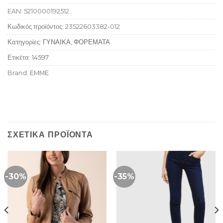
EAN:
5210000192512
Κωδικός προϊόντος:
23522603382-012
Κατηγορίες:
ΓΥΝΑΙΚΑ
,
ΦΟΡΕΜΑΤΑ
Ετικέτα:
14597
Brand:
EMME
ΣΧΕΤΙΚΆ ΠΡΟΪΌΝΤΑ
-30%
-35%