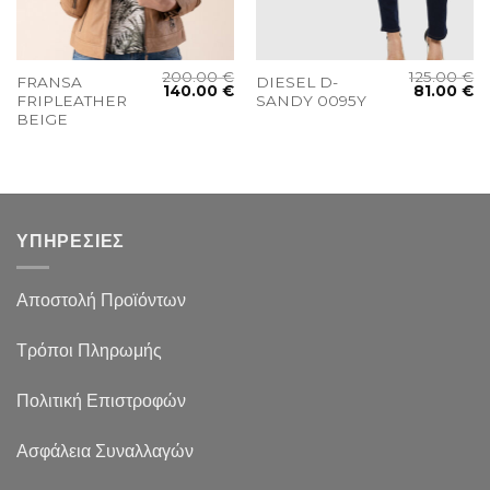
200.00
€
125.00
€
FRANSA
DIESEL D-
140.00
€
81.00
€
FRIPLEATHER
SANDY 0095Y
BEIGE
ΥΠΗΡΕΣΙΕΣ
Αποστολή Προϊόντων
Τρόποι Πληρωμής
Πολιτική Επιστροφών
Ασφάλεια Συναλλαγών