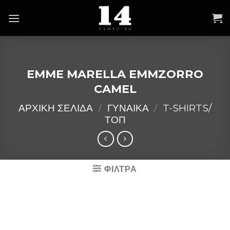
Skip
to
content
EMME MARELLA EMMZORRO
CAMEL
ΑΡΧΙΚΉ ΣΕΛΊΔΑ
/
ΓΥΝΑΙΚΑ
/
T-SHIRTS/
ΤΟΠ
ΦΙΛΤΡΑ