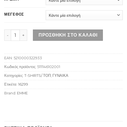
ΜΕΓΕΘΟΣ
EMME MARELLA EMMZORRO CAMEL ποσότητα
ΠΡΟΣΘΉΚΗ ΣΤΟ ΚΑΛΆΘΙ
EAN:
5210000322933
Κωδικός προϊόντος:
5111146102001
Κατηγορίες:
T-SHIRTS/ ΤΟΠ
,
ΓΥΝΑΙΚΑ
Ετικέτα:
16299
Brand:
EMME