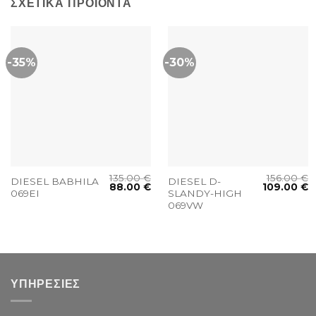
ΣΧΕΤΙΚΆ ΠΡΟΪΌΝΤΑ
-35%
-30%
135.00
€
156.00
€
DIESEL BABHILA
DIESEL D-
88.00
€
109.00
€
069EI
SLANDY-HIGH
069VW
ΥΠΗΡΕΣΙΕΣ