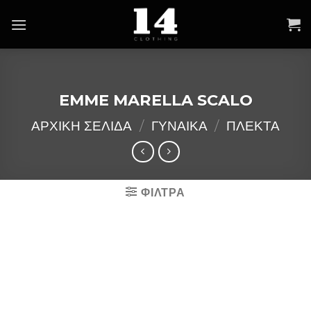
Skip
to
content
EMME MARELLA SCALO
ΑΡΧΙΚΉ ΣΕΛΊΔΑ
/
ΓΥΝΑΙΚΑ
/
ΠΛΕΚΤΑ
ΦΙΛΤΡΑ