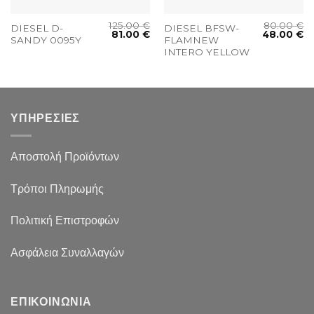
125.00
€
80.00
€
DIESEL D-
DIESEL BFSW-
81.00
€
48.00
€
SANDY 0095Y
FLAMNEW
INTERO YELLOW
ΥΠΗΡΕΣΙΕΣ
Αποστολή Προϊόντων
Τρόποι Πληρωμής
Πολιτική Επιστροφών
Ασφάλεια Συναλλαγών
ΕΠΙΚΟΙΝΩΝΙΑ