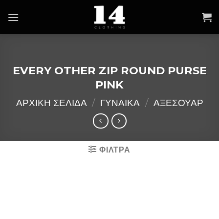
Skip
to
content
EVERY OTHER ZIP ROUND PURSE
PINK
ΑΡΧΙΚΉ ΣΕΛΊΔΑ
/
ΓΥΝΑΙΚΑ
/
ΑΞΕΣΟΥΑΡ
ΦΙΛΤΡΑ