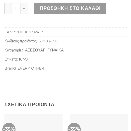
EVERY OTHER ZIP ROUND PURSE PINK ποσότητα
ΠΡΟΣΘΉΚΗ ΣΤΟ ΚΑΛΆΘΙ
EAN:
5200000312423
Κωδικός προϊόντος:
12100 PINK
Κατηγορίες:
ΑΞΕΣΟΥΑΡ
,
ΓΥΝΑΙΚΑ
Ετικέτα:
16179
Brand:
EVERY OTHER
ΣΧΕΤΙΚΆ ΠΡΟΪΌΝΤΑ
-35%
-35%