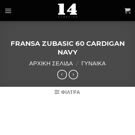
Skip
to
content
FRANSA ZUBASIC 60 CARDIGAN
NAVY
ΑΡΧΙΚΉ ΣΕΛΊΔΑ
/
ΓΥΝΑΙΚΑ
ΦΙΛΤΡΑ