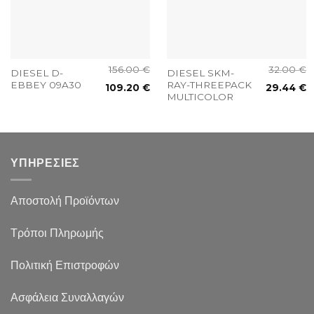
156.00
€
32.00
€
DIESEL D-
DIESEL SKM-
EBBEY 09A30
RAY-THREEPACK
109.20
€
29.44
€
MULTICOLOR
ΥΠΗΡΕΣΙΕΣ
Αποστολή Προϊόντων
Τρόποι Πληρωμής
Πολιτική Επιστροφών
Ασφάλεια Συναλλαγών