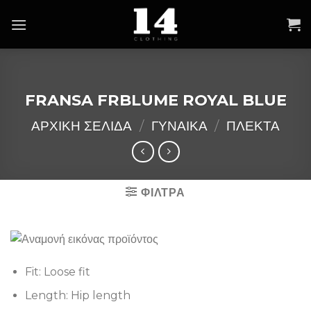
Skip
to
content
FRANSA FRBLUME ROYAL BLUE
ΑΡΧΙΚΉ ΣΕΛΊΔΑ
/
ΓΥΝΑΙΚΑ
/
ΠΛΕΚΤΑ
ΦΙΛΤΡΑ
Fit: Loose fit
Length: Hip length