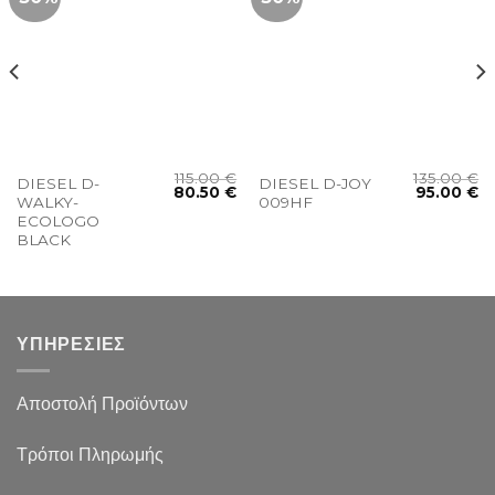
115.00
€
135.00
€
DIESEL D-
DIESEL D-JOY
80.50
€
95.00
€
WALKY-
009HF
ECOLOGO
BLACK
ΥΠΗΡΕΣΙΕΣ
Αποστολή Προϊόντων
Τρόποι Πληρωμής