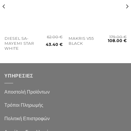
62.00
€
179.00
€
DIESEL SA-
MAKRIS V55
108.00
€
MAYEMI STAR
BLACK
43.40
€
WHITE
ΥΠΗΡΕΣΙΕΣ
Αποστολή Προϊόντων
Τρόποι Πληρωμής
Πολιτική Επιστροφών