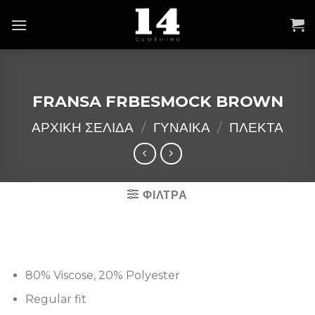
Skip
to
content
FRANSA FRBESMOCK BROWN
ΑΡΧΙΚΉ ΣΕΛΊΔΑ
/
ΓΥΝΑΙΚΑ
/
ΠΛΕΚΤΑ
ΦΙΛΤΡΑ
80% Viscose, 20% Polyester
Regular fit