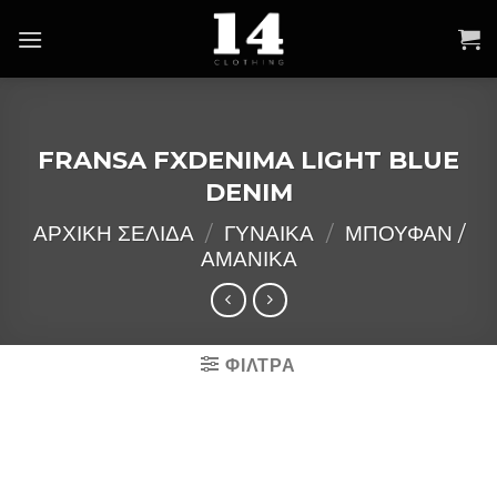
Skip
to
content
FRANSA FXDENIMA LIGHT BLUE
DENIM
ΑΡΧΙΚΉ ΣΕΛΊΔΑ
/
ΓΥΝΑΙΚΑ
/
ΜΠΟΥΦΑΝ /
ΑΜΑΝΙΚΑ
ΦΙΛΤΡΑ