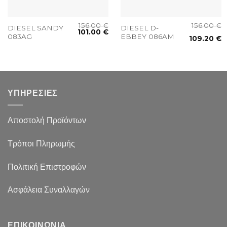
156.00
€
156.00
€
DIESEL SANDY
DIESEL D-
101.00
€
083AG
EBBEY 086AM
109.20
€
ΥΠΗΡΕΣΙΕΣ
Αποστολή Προϊόντων
Τρόποι Πληρωμής
Πολιτική Επιστροφών
Ασφάλεια Συναλλαγών
ΕΠΙΚΟΙΝΩΝΙΑ