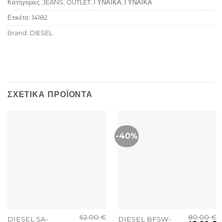
Κατηγορίες:
JEANS
,
OUTLET
,
ΓΥΝΑΙΚΑ
,
ΓΥΝΑΙΚΑ
Ετικέτα:
14182
Brand:
DIESEL
ΣΧΕΤΙΚΆ ΠΡΟΪΌΝΤΑ
-40%
62.00
€
80.00
€
DIESEL SA-
DIESEL BFSW-