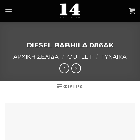
Skip
to
content
DIESEL BABHILA 086AK
ΑΡΧΙΚΉ ΣΕΛΊΔΑ
/
OUTLET
/
ΓΥΝΑΙΚΑ
ΦΙΛΤΡΑ