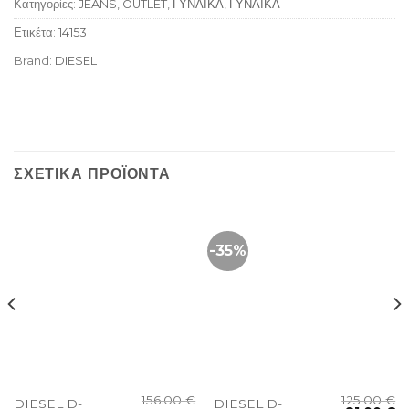
Κατηγορίες:
JEANS
,
OUTLET
,
ΓΥΝΑΙΚΑ
,
ΓΥΝΑΙΚΑ
Ετικέτα:
14153
Brand:
DIESEL
ΣΧΕΤΙΚΆ ΠΡΟΪΌΝΤΑ
-35%
156.00
€
125.00
€
DIESEL D-
DIESEL D-