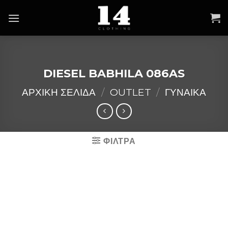
Skip
to
content
DIESEL BABHILA 086AS
ΑΡΧΙΚΉ ΣΕΛΊΔΑ
/
OUTLET
/
ΓΥΝΑΙΚΑ
ΦΙΛΤΡΑ