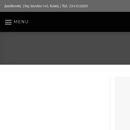
Skip
Διεύθυνση: 21ης Ιουνίου 145, Κιλκίς | Τηλ. 2341025619
to
content
MENU