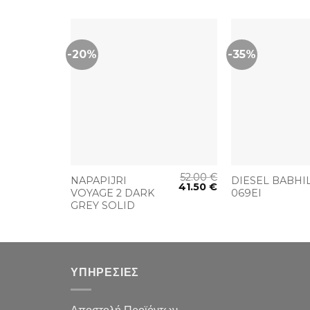
-20%
-35%
+
+
125.00
€
52.00
€
R
NAPAPIJRI
DIESEL BABHI
81.00
€
41.50
€
VOYAGE 2 DARK
069EI
GREY SOLID
ΥΠΗΡΕΣΙΕΣ