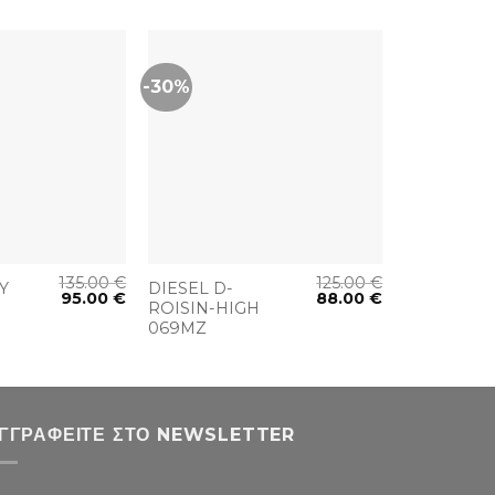
-30%
+
135.00
€
125.00
€
Y
DIESEL D-
95.00
€
88.00
€
ROISIN-HIGH
069MZ
ΓΓΡΑΦΕΊΤΕ ΣΤΟ NEWSLETTER