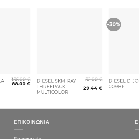
-30%
+
+
135.00
€
32.00
€
LA
DIESEL SKM-RAY-
DIESEL D-JO
88.00
€
THREEPACK
009HF
29.44
€
MULTICOLOR
ΕΠΙΚΟΙΝΩΝΙΑ
Ε