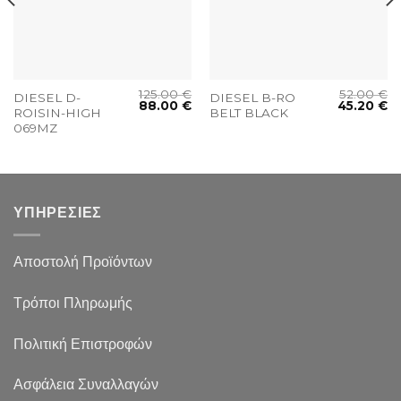
125.00
€
52.00
€
DIESEL D-
DIESEL B-RO
88.00
€
45.20
€
ROISIN-HIGH
BELT BLACK
069MZ
ΥΠΗΡΕΣΙΕΣ
Αποστολή Προϊόντων
Τρόποι Πληρωμής
Πολιτική Επιστροφών
Ασφάλεια Συναλλαγών