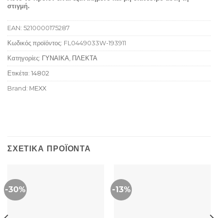
στιγμή.
EAN:
5210000175287
Κωδικός προϊόντος:
FL0449033W-193911
Κατηγορίες:
ΓΥΝΑΙΚΑ
,
ΠΛΕΚΤΑ
Ετικέτα:
14802
Brand:
MEXX
ΣΧΕΤΙΚΆ ΠΡΟΪΌΝΤΑ
-30%
-13%