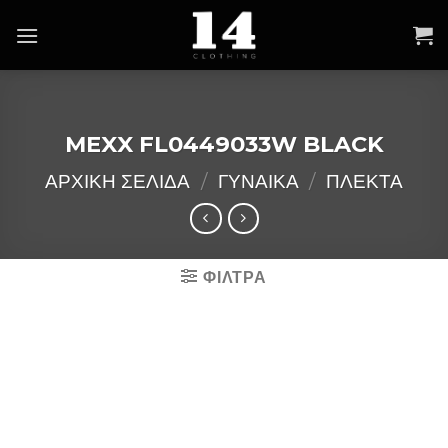
Skip
to
content
MEXX FL0449033W BLACK
ΑΡΧΙΚΉ ΣΕΛΊΔΑ
/
ΓΥΝΑΙΚΑ
/
ΠΛΕΚΤΑ
ΦΙΛΤΡΑ