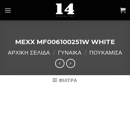
Skip
to
content
MEXX MF006100251W WHITE
ΑΡΧΙΚΉ ΣΕΛΊΔΑ
/
ΓΥΝΑΙΚΑ
/
ΠΟΥΚΑΜΙΣΑ
ΦΙΛΤΡΑ