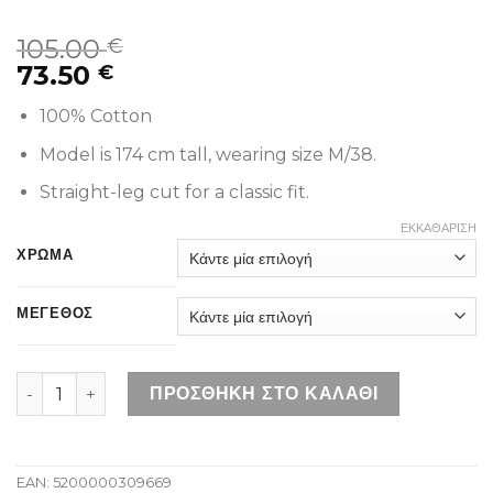
105.00
€
73.50
€
100% Cotton
Model is 174 cm tall, wearing size M/38.
Straight-leg cut for a classic fit.
ΕΚΚΑΘΆΡΙΣΗ
ΧΡΩΜΑ
ΜΕΓΕΘΟΣ
MEXX MF006200853W LIGHT STONE ποσότητα
ΠΡΟΣΘΉΚΗ ΣΤΟ ΚΑΛΆΘΙ
EAN:
5200000309669