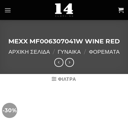
Skip
to
content
MEXX MF006307041W WINE RED
ΑΡΧΙΚΉ ΣΕΛΊΔΑ
/
ΓΥΝΑΙΚΑ
/
ΦΟΡΕΜΑΤΑ
ΦΙΛΤΡΑ
-30%