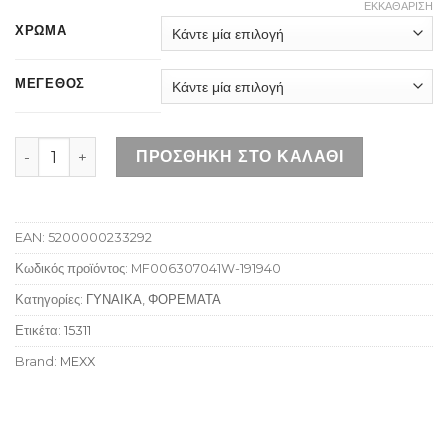
ΕΚΚΑΘΆΡΙΣΗ
ΧΡΩΜΑ
ΜΕΓΕΘΟΣ
MEXX MF006307041W WINE RED ποσότητα
ΠΡΟΣΘΉΚΗ ΣΤΟ ΚΑΛΆΘΙ
EAN:
5200000233292
Κωδικός προϊόντος:
MF006307041W-191940
Κατηγορίες:
ΓΥΝΑΙΚΑ
,
ΦΟΡΕΜΑΤΑ
Ετικέτα:
15311
Brand:
MEXX