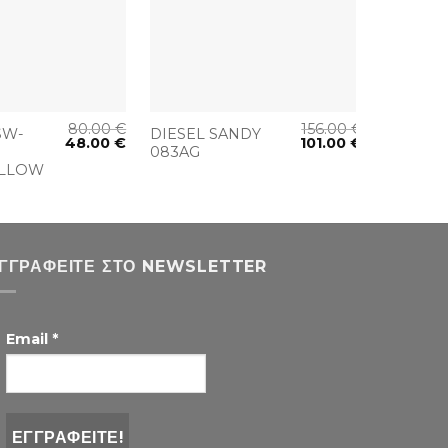
+
+
80.00
€
156.00
€
SW-
DIESEL SANDY
DIESEL
48.00
€
101.00
€
083AG
HIGH 0
ELLOW
ΓΓΡΑΦΕΊΤΕ ΣΤΟ NEWSLETTER
Email
*