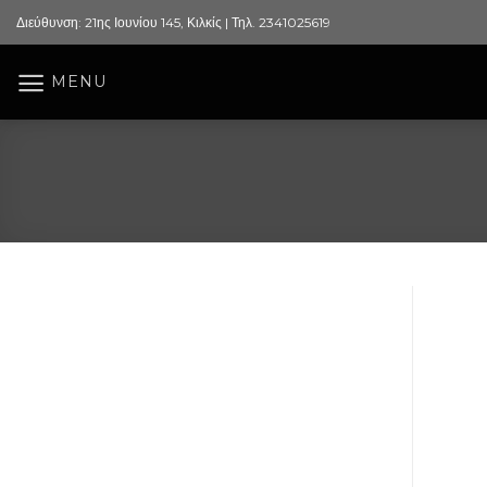
Skip
Διεύθυνση: 21ης Ιουνίου 145, Κιλκίς | Τηλ. 2341025619
to
content
MENU