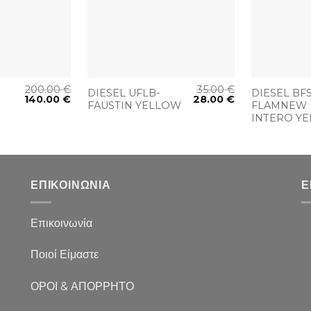
+
+
200.00
€
35.00
€
DIESEL UFLB-
DIESEL BF
140.00
€
28.00
€
FAUSTIN YELLOW
FLAMNEW
INTERO Y
ΕΠΙΚΟΙΝΩΝΙΑ
Ε
Επικοινωνία
Ποιοί Είμαστε
ΟΡΟΙ & ΑΠΟΡΡΗΤΟ