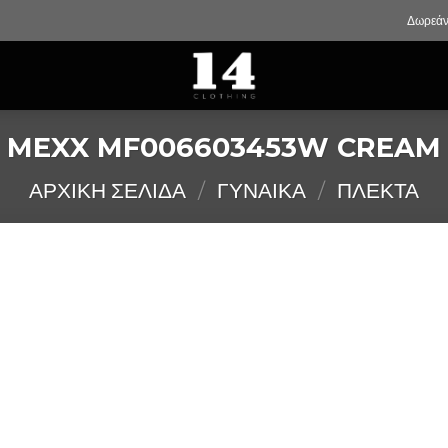
Δωρεάν
MEXX MF006603453W CREAM
ΑΡΧΙΚΉ ΣΕΛΊΔΑ
/
ΓΥΝΑΙΚΑ
/
ΠΛΕΚΤΑ