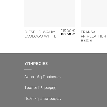
+
+
115.00
€
DIESEL D-WALKY-
FRANSA
80.50
€
ECOLOGO WHITE
FRIPLEATHER
BEIGE
ΥΠΗΡΕΣΙΕΣ
Αποστολή Προϊόντων
Τρόποι Πληρωμής
Πολιτική Επιστροφών