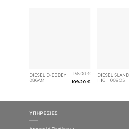
+
+
156.00
€
DIESEL D-EBBEY
DIESEL SLAND
086AM
HIGH 009QS
109.20
€
ΥΠΗΡΕΣΙΕΣ