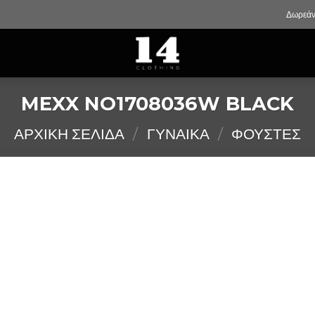
Δωρεάν
MEXX NO1708036W BLACK
ΑΡΧΙΚΉ ΣΕΛΊΔΑ
/
ΓΥΝΑΙΚΑ
/
ΦΟΥΣΤΕΣ