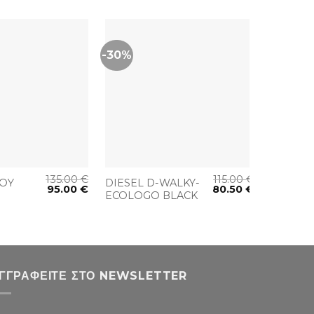
-30%
-30%
+
+
135.00
€
115.00
€
JOY
DIESEL D-WALKY-
FRANSA
95.00
€
80.50
€
ECOLOGO BLACK
FRIPLE
BEIGE
ΓΓΡΑΦΕΊΤΕ ΣΤΟ NEWSLETTER