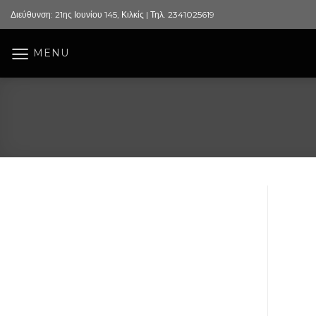
Skip
Διεύθυνση: 21ης Ιουνίου 145, Κιλκίς | Τηλ. 2341025619
to
content
MENU