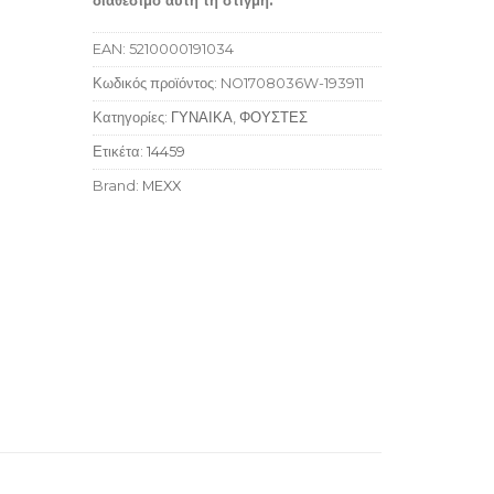
διαθέσιμο αυτή τη στιγμή.
EAN:
5210000191034
Κωδικός προϊόντος:
NO1708036W-193911
Κατηγορίες:
ΓΥΝΑΙΚΑ
,
ΦΟΥΣΤΕΣ
Ετικέτα:
14459
Brand:
MEXX