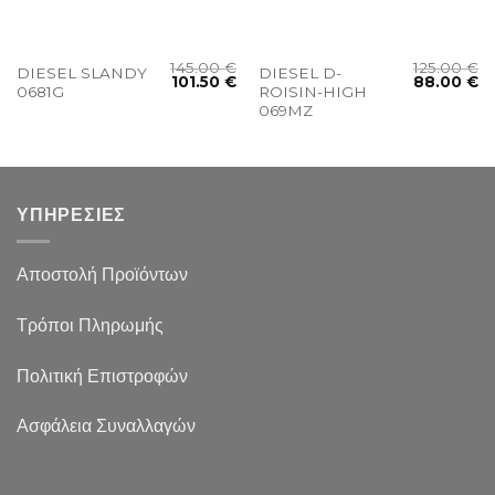
145.00
€
125.00
€
DIESEL SLANDY
DIESEL D-
101.50
€
88.00
€
0681G
ROISIN-HIGH
069MZ
ΥΠΗΡΕΣΙΕΣ
Αποστολή Προϊόντων
Τρόποι Πληρωμής
Πολιτική Επιστροφών
Ασφάλεια Συναλλαγών