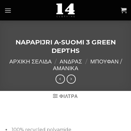
Skip
to
content
NAPAPIJRI A-SUOMI 3 GREEN
DEPTHS
ΑΡΧΙΚΉ ΣΕΛΊΔΑ
/
ΑΝΔΡΑΣ
/
ΜΠΟΥΦΑΝ /
ΑΜΑΝΙΚΑ
ΦΙΛΤΡΑ
100% recycled polyamide