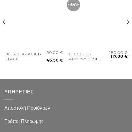
-35%
50.00
€
180.00
€
DIESEL K-JACK B
DIESEL D-
117.00
€
BLACK
AMNY-Y 009FB
46.50
€
ΥΠΗΡΕΣΙΕΣ
Αποστολή Προϊόντων
Τρόποι Πληρωμής