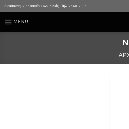
Skip
Διεύθυνση: 21ης Ιουνίου 145, Κιλκίς | Τηλ. 2341025619
to
content
MENU
N
ΑΡ