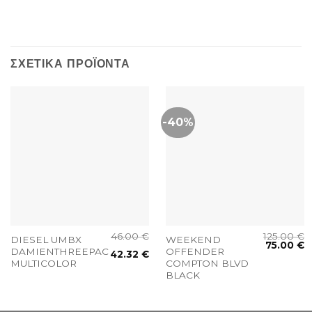
ΣΧΕΤΙΚΆ ΠΡΟΪΌΝΤΑ
-40%
46.00
€
125.00
€
DIESEL UMBX
WEEKEND
75.00
€
DAMIENTHREEPACK
OFFENDER
42.32
€
MULTICOLOR
COMPTON BLVD
BLACK