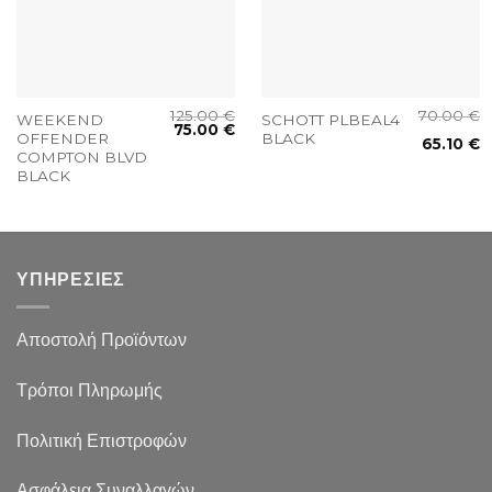
125.00
€
70.00
€
WEEKEND
SCHOTT PLBEAL4
75.00
€
OFFENDER
BLACK
65.10
€
COMPTON BLVD
BLACK
ΥΠΗΡΕΣΙΕΣ
Αποστολή Προϊόντων
Τρόποι Πληρωμής
Πολιτική Επιστροφών
Ασφάλεια Συναλλαγών