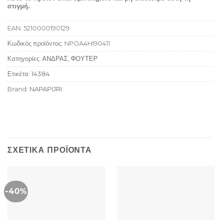
στιγμή.
EAN:
5210000190129
Κωδικός προϊόντος:
NPOA4HI90411
Κατηγορίες:
ΑΝΔΡΑΣ
,
ΦΟΥΤΕΡ
Ετικέτα:
14384
Brand:
NAPAPIJRI
ΣΧΕΤΙΚΆ ΠΡΟΪΌΝΤΑ
-40%