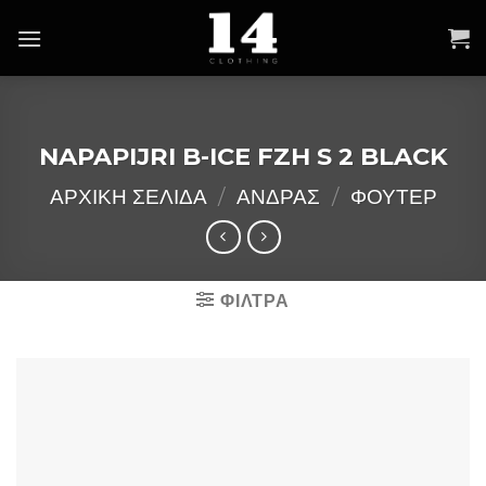
Skip
to
content
NAPAPIJRI B-ICE FZH S 2 BLACK
ΑΡΧΙΚΉ ΣΕΛΊΔΑ
/
ΑΝΔΡΑΣ
/
ΦΟΥΤΕΡ
ΦΙΛΤΡΑ