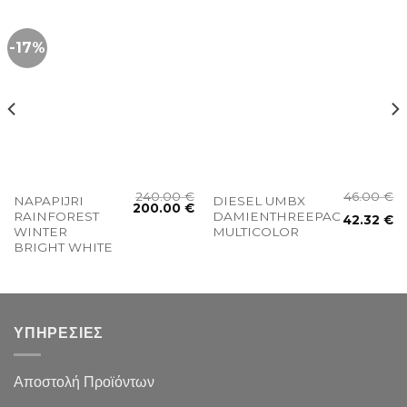
-17%
240.00
€
46.00
€
NAPAPIJRI
DIESEL UMBX
200.00
€
RAINFOREST
DAMIENTHREEPACK
42.32
€
WINTER
MULTICOLOR
BRIGHT WHITE
ΥΠΗΡΕΣΙΕΣ
Αποστολή Προϊόντων