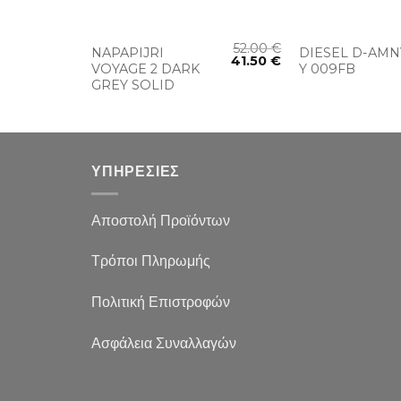
+
+
46.00
€
52.00
€
NAPAPIJRI
DIESEL D-AMN
41.50
€
ACK
VOYAGE 2 DARK
Y 009FB
42.32
€
GREY SOLID
ΥΠΗΡΕΣΙΕΣ
Αποστολή Προϊόντων
Τρόποι Πληρωμής
Πολιτική Επιστροφών
Ασφάλεια Συναλλαγών