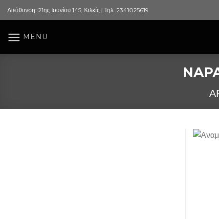
Skip
Διεύθυνση: 21ης Ιουνίου 145, Κιλκίς | Τηλ. 2341025619
to
content
MENU
NAPA
Α