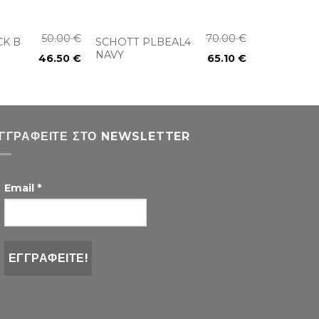
+
50.00
€
70.00
€
CK B
SCHOTT PLBEAL4
NAVY
46.50
€
65.10
€
ΓΓΡΑΦΕΊΤΕ ΣΤΟ NEWSLETTER
Email
*