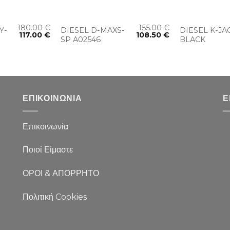
+
+
180.00
€
155.00
€
Y-
DIESEL D-MAXS-
DIESEL K-JA
117.00
€
108.50
€
SP A02546
BLACK
ΕΠΙΚΟΙΝΩΝΙΑ
Ε
Επικοινωνία
Ποιοί Είμαστε
ΟΡΟΙ & ΑΠΟΡΡΗΤΟ
Πολιτική Cookies