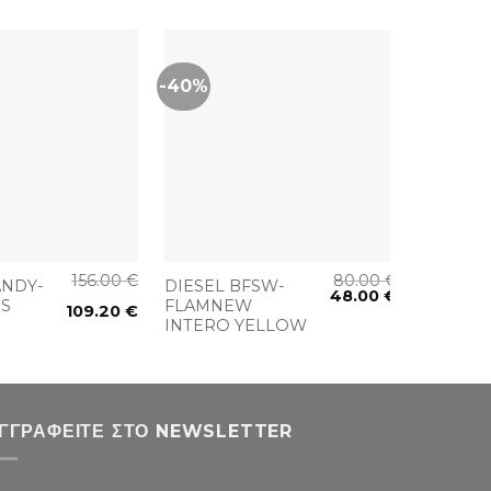
-40%
+
+
156.00
€
80.00
€
ANDY-
DIESEL BFSW-
DIESEL
48.00
€
QS
FLAMNEW
086AM
109.20
€
INTERO YELLOW
ΓΓΡΑΦΕΊΤΕ ΣΤΟ NEWSLETTER