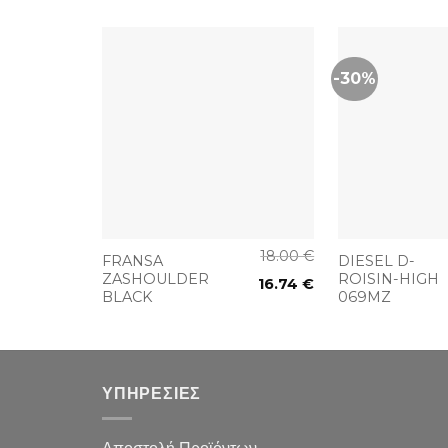
-30%
+
+
18.00
€
FRANSA
DIESEL D-
ZASHOULDER
ROISIN-HIGH
16.74
€
BLACK
069MZ
ΥΠΗΡΕΣΙΕΣ