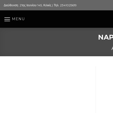
Skip
Διεύθυνση: 21ης Ιουνίου 145, Κιλκίς | Τηλ. 2341025619
to
content
MENU
NAP