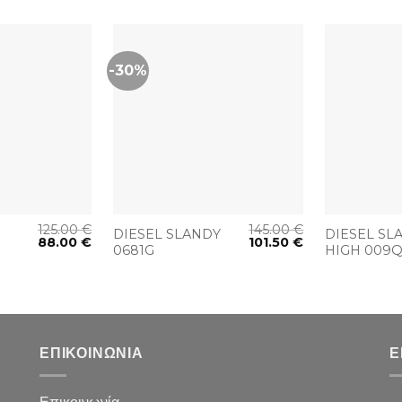
-30%
+
+
125.00
€
145.00
€
DIESEL SLANDY
DIESEL SL
88.00
€
101.50
€
0681G
HIGH 009
ΕΠΙΚΟΙΝΩΝΙΑ
Ε