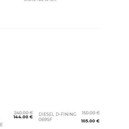
+
240.00
€
150.00
€
DIESEL D-FINING
144.00
€
T
069SF
105.00
€
E