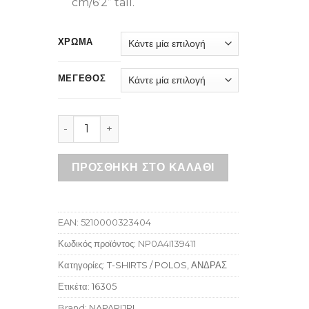
cm/6’2” tall.
ΧΡΩΜΑ
ΜΕΓΕΘΟΣ
NAPAPIJRI SOL BLACK BEAUTY ποσότητα
ΠΡΟΣΘΉΚΗ ΣΤΟ ΚΑΛΆΘΙ
EAN:
5210000323404
Κωδικός προϊόντος:
NP0A4I139411
Κατηγορίες:
T-SHIRTS / POLOS
,
ΑΝΔΡΑΣ
Ετικέτα:
16305
Brand:
NAPAPIJRI