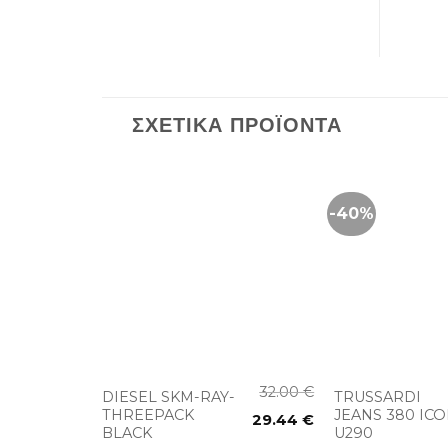
ΣΧΕΤΙΚΆ ΠΡΟΪΌΝΤΑ
-40%
+
+
130.00
€
32.00
€
DIESEL SKM-RAY-
TRUSSARDI
THREEPACK
JEANS 380 IC
91.00
€
29.44
€
BLACK
U290