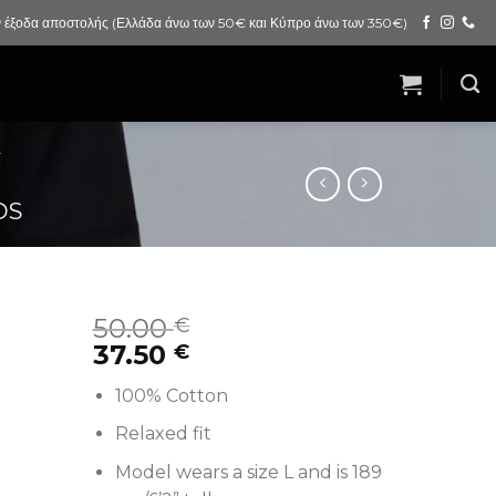
 έξοδα αποστολής (Ελλάδα άνω των 50€ και Κύπρο άνω των 350€)
OS
50.00
€
37.50
€
100% Cotton
Relaxed fit
Model wears a size L and is 189