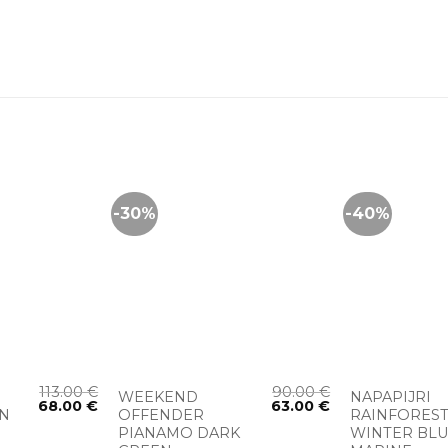
-30%
-40%
+
+
113.00
€
90.00
€
WEEKEND
NAPAPIJRI
68.00
€
63.00
€
ON
OFFENDER
RAINFORES
PIANAMO DARK
WINTER BLU