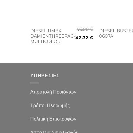
+
+
130.00
€
46.00
€
DIESEL UMBX
DIESEL BUSTE
65.00
€
DAMIENTHREEPACK
0607A
42.32
€
MULTICOLOR
ΥΠΗΡΕΣΙΕΣ
Αποστολή Προϊόντων
Τρόποι Πληρωμής
Πολιτική Επιστροφών
Ασφάλεια Συναλλαγών