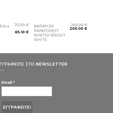
+
70.00
€
240.00
€
EAL4
NAPAPIJRI
200.00
€
RAINFOREST
65.10
€
WINTER BRIGHT
WHITE
ΓΓΡΑΦΕΊΤΕ ΣΤΟ NEWSLETTER
Email
*