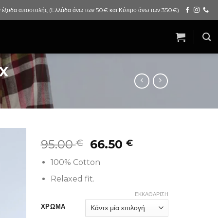
 έξοδα αποστολής (Ελλάδα άνω των 50€ και Κύπρο άνω των 350€)
X
95.00
66.50
€
€
100% Cotton
Relaxed fit.
ΕΚΚΑΘΆΡΙΣΗ
ΧΡΩΜΑ