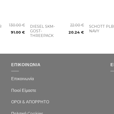
+
+
130.00
€
22.00
€
R
DIESEL SKM-
SCHOTT PLB
GOST-
NAVY
91.00
€
20.24
€
THREEPACK
ΕΠΙΚΟΙΝΩΝΙΑ
Ε
Επικοινωνία
Ποιοί Είμαστε
ΟΡΟΙ & ΑΠΟΡΡΗΤΟ
Πολιτική Cookies