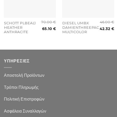
70.00
€
46.00
€
SCHOTT PLBEAL1
DIESEL UMBX
HEATHER
DAMIENTHREEPACK
65.10
€
42.32
€
ANTHRACITE
MULTICOLOR
ΥΠΗΡΕΣΙΕΣ
Αποστολή Προϊόντων
Τρόποι Πληρωμής
Πολιτική Επιστροφών
Ασφάλεια Συναλλαγών