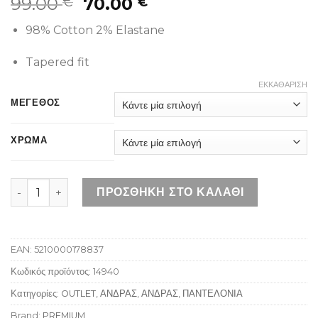
99.00
70.00
€
€
98% Cotton 2% Elastane
Tapered fit
ΕΚΚΑΘΆΡΙΣΗ
ΜΕΓΕΘΟΣ
ΧΡΩΜΑ
PREMIUM ODENSE PANT-2081 ποσότητα
ΠΡΟΣΘΉΚΗ ΣΤΟ ΚΑΛΆΘΙ
EAN:
5210000178837
Κωδικός προϊόντος:
14940
Κατηγορίες:
OUTLET
,
ΑΝΔΡΑΣ
,
ΑΝΔΡΑΣ
,
ΠΑΝΤΕΛΟΝΙΑ
Brand:
PREMIUM