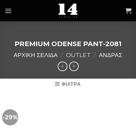
Skip
to
content
PREMIUM ODENSE PANT-2081
ΑΡΧΙΚΉ ΣΕΛΊΔΑ
/
OUTLET
/
ΑΝΔΡΑΣ
ΦΙΛΤΡΑ
-29%