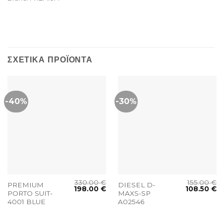
ΣΧΕΤΙΚΆ ΠΡΟΪΌΝΤΑ
-40%
-30%
330.00
€
155.00
€
PREMIUM
DIESEL D-
198.00
€
108.50
€
PORTO SUIT-
MAXS-SP
4001 BLUE
A02546