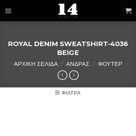
Skip
to
content
ROYAL DENIM SWEATSHIRT-4036
BEIGE
ΑΡΧΙΚΉ ΣΕΛΊΔΑ
/
ΑΝΔΡΑΣ
/
ΦΟΥΤΕΡ
ΦΙΛΤΡΑ