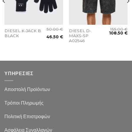
50.00
€
155.00
€
DIESEL K-JACK B
DIESEL D-
108.50
€
BLACK
MAXS-SP
46.50
€
A02546
ΥΠΗΡΕΣΙΕΣ
Αποστολή Προϊόντων
Τρόποι Πληρωμής
Πολιτική Επιστροφών
Ασφάλεια Συναλλαγών