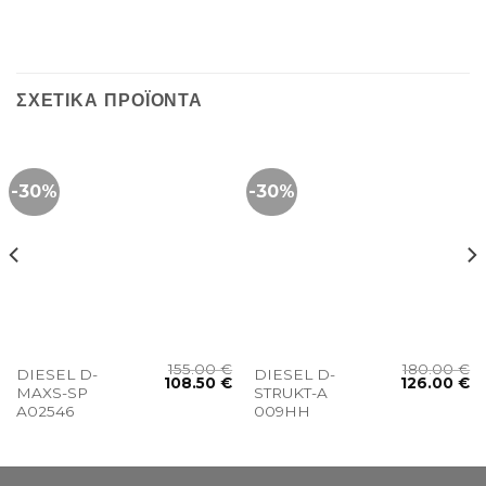
ΣΧΕΤΙΚΆ ΠΡΟΪΌΝΤΑ
-30%
-30%
155.00
€
180.00
€
DIESEL D-
DIESEL D-
108.50
€
126.00
€
MAXS-SP
STRUKT-A
A02546
009HH