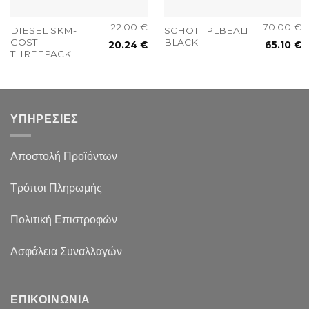
22.00
€
70.00
€
DIESEL SKM-
SCHOTT PLBEAL1
GOST-
BLACK
20.24
€
65.10
€
THREEPACK
ΥΠΗΡΕΣΙΕΣ
Αποστολή Προϊόντων
Τρόποι Πληρωμής
Πολιτική Επιστροφών
Ασφάλεια Συναλλαγών
ΕΠΙΚΟΙΝΩΝΙΑ