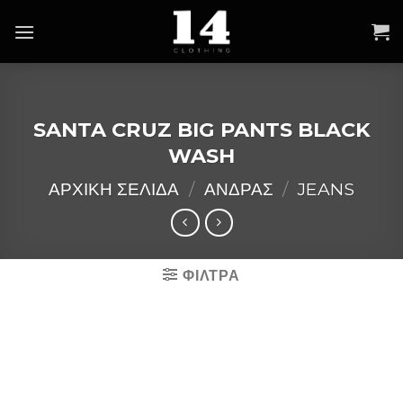
Skip
to
content
SANTA CRUZ BIG PANTS BLACK
WASH
ΑΡΧΙΚΉ ΣΕΛΊΔΑ
/
ΑΝΔΡΑΣ
/
JEANS
ΦΙΛΤΡΑ