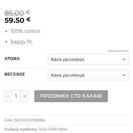
85.00
€
59.50
€
100% cotton
baggy fit.
ΕΚΚΑΘΆΡΙΣΗ
ΧΡΩΜΑ
ΜΕΓΕΘΟΣ
SANTA CRUZ BIG SHORTS TAUPE CANVAS ποσότητα
ΠΡΟΣΘΉΚΗ ΣΤΟ ΚΑΛΆΘΙ
EAN:
5200000338164
Κωδικός προϊόντος:
SCA-SHR-5494