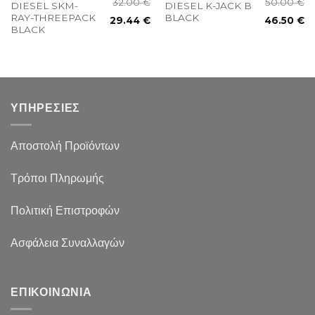
32.00
€
50.00
€
DIESEL SKM-
DIESEL K-JACK B
RAY-THREEPACK
BLACK
29.44
€
46.50
€
BLACK
ΥΠΗΡΕΣΙΕΣ
Αποστολή Προϊόντων
Τρόποι Πληρωμής
Πολιτική Επιστροφών
Ασφάλεια Συναλλαγών
ΕΠΙΚΟΙΝΩΝΙΑ