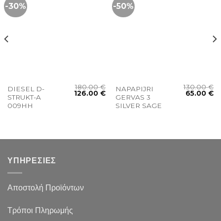
-30%
-50%
180.00
€
130.00
€
DIESEL D-
NAPAPIJRI
126.00
€
65.00
€
STRUKT-A
GERVAS 3
009HH
SILVER SAGE
ΥΠΗΡΕΣΙΕΣ
Αποστολή Προϊόντων
Τρόποι Πληρωμής