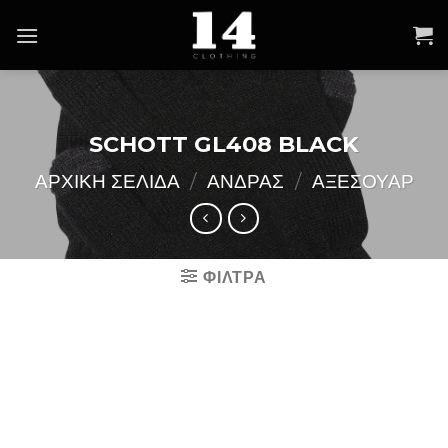
Skip
to
content
SCHOTT GL408 BLACK
ΑΡΧΙΚΉ ΣΕΛΊΔΑ
/
ΑΝΔΡΑΣ
/
ΑΞΕΣΟΥΑΡ
ΦΙΛΤΡΑ