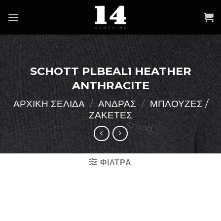
Skip
to
content
SCHOTT PLBEAL1 HEATHER
ANTHRACITE
ΑΡΧΙΚΉ ΣΕΛΊΔΑ
/
ΑΝΔΡΑΣ
/
ΜΠΛΟΥΖΕΣ /
ΖΑΚΕΤΕΣ
ΦΙΛΤΡΑ