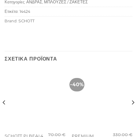
Κατηγορίες:
ΑΝΔΡΑΣ
,
ΜΠΛΟΥΖΕΣ / ΖΑΚΕΤΕΣ
Ετικέτα:
14424
Brand:
SCHOTT
ΣΧΕΤΙΚΆ ΠΡΟΪΌΝΤΑ
-40%
70.00
€
330.00
€
SCHOTT PLBEAL4
PREMIUM