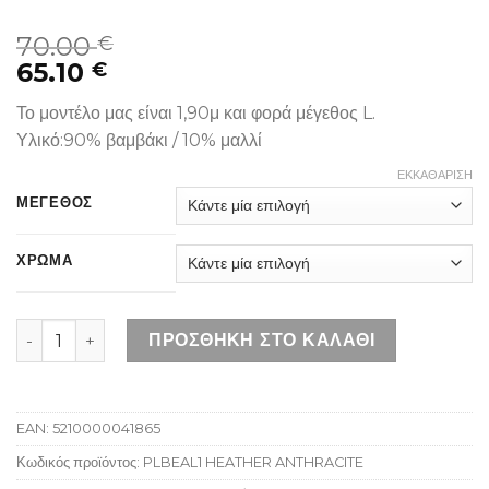
70.00
€
65.10
€
Το μοντέλο μας είναι 1,90μ και φορά μέγεθος L.
Υλικό:90% βαμβάκι / 10% μαλλί
ΕΚΚΑΘΆΡΙΣΗ
ΜΕΓΕΘΟΣ
ΧΡΩΜΑ
SCHOTT PLBEAL1 HEATHER ANTHRACITE ποσότητα
ΠΡΟΣΘΉΚΗ ΣΤΟ ΚΑΛΆΘΙ
EAN:
5210000041865
Κωδικός προϊόντος:
PLBEAL1 HEATHER ANTHRACITE