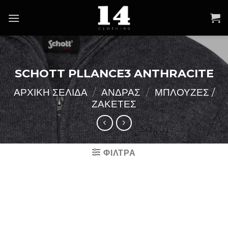
Skip
to
content
SCHOTT PLLANCE3 ANTHRACITE
ΑΡΧΙΚΉ ΣΕΛΊΔΑ
/
ΑΝΔΡΑΣ
/
ΜΠΛΟΥΖΕΣ /
ΖΑΚΕΤΕΣ
ΦΙΛΤΡΑ