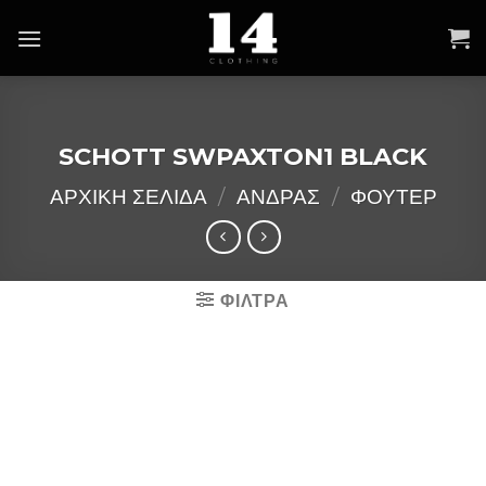
Skip
to
content
SCHOTT SWPAXTON1 BLACK
ΑΡΧΙΚΉ ΣΕΛΊΔΑ
/
ΑΝΔΡΑΣ
/
ΦΟΥΤΕΡ
ΦΙΛΤΡΑ