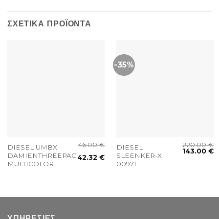
ΣΧΕΤΙΚΆ ΠΡΟΪΌΝΤΑ
-35%
46.00
€
220.00
€
DIESEL UMBX
DIESEL
143.00
€
DAMIENTHREEPACK
SLEENKER-X
42.32
€
MULTICOLOR
0097L
ΥΠΗΡΕΣΙΕΣ