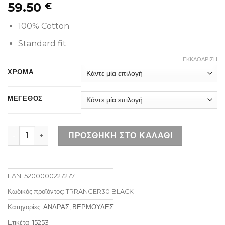
59.50
€
100% Cotton
Standard fit
ΕΚΚΑΘΆΡΙΣΗ
ΧΡΩΜΑ
ΜΕΓΕΘΟΣ
SCHOTT TRRANGER30 BLACK ποσότητα
ΠΡΟΣΘΉΚΗ ΣΤΟ ΚΑΛΆΘΙ
EAN:
5200000227277
Κωδικός προϊόντος:
TRRANGER30 BLACK
Κατηγορίες:
ΑΝΔΡΑΣ
,
ΒΕΡΜΟΥΔΕΣ
Ετικέτα:
15253