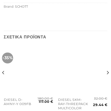
Brand:
SCHOTT
ΣΧΕΤΙΚΆ ΠΡΟΪΌΝΤΑ
-35%
180.00
€
32.00
€
DIESEL D-
DIESEL SKM-
117.00
€
AMNY-Y 009FB
RAY-THREEPACK
29.44
€
MULTICOLOR