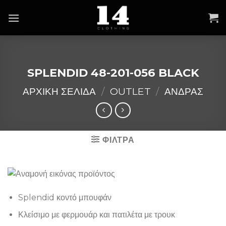
Skip
to
content
SPLENDID 48-201-056 BLACK
ΑΡΧΙΚΉ ΣΕΛΊΔΑ
/
OUTLET
/
ΑΝΔΡΑΣ
ΦΙΛΤΡΑ
Splendid κοντό μπουφάν
Κλείσιμο με φερμουάρ και πατιλέτα με τρουκ