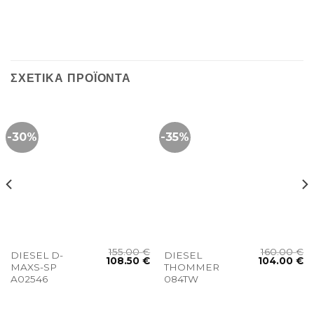
ΣΧΕΤΙΚΆ ΠΡΟΪΌΝΤΑ
-30%
-35%
155.00
€
160.00
€
DIESEL D-
DIESEL
108.50
€
104.00
€
MAXS-SP
THOMMER
A02546
084TW