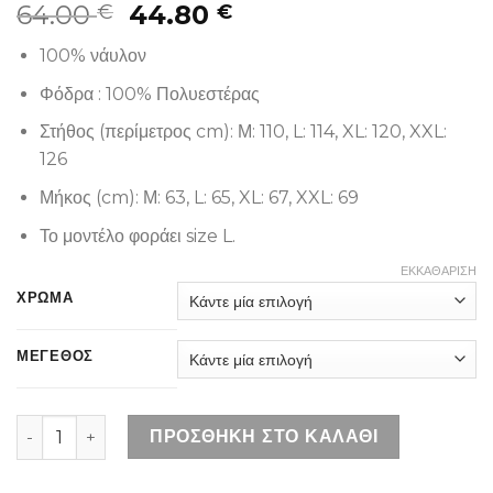
64.00
44.80
€
€
100% νάυλον
Φόδρα : 100% Πολυεστέρας
Στήθος (περίμετρος cm): Μ: 110, L: 114, XL: 120, XXL:
126
Μήκος (cm): Μ: 63, L: 65, XL: 67, XXL: 69
Το μοντέλο φοράει size L.
ΕΚΚΑΘΆΡΙΣΗ
ΧΡΩΜΑ
ΜΕΓΕΘΟΣ
SPLENDID 51-202-004 GREEN ποσότητα
ΠΡΟΣΘΉΚΗ ΣΤΟ ΚΑΛΆΘΙ