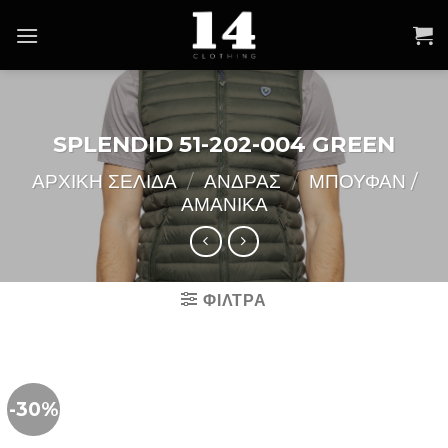
Skip
to
content
SPLENDID 51-202-004 GREEN
ΑΡΧΙΚΉ ΣΕΛΊΔΑ
/
ΑΝΔΡΑΣ
/
ΜΠΟΥΦΑΝ /
ΑΜΑΝΙΚΑ
ΦΙΛΤΡΑ
-30%