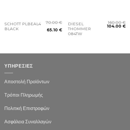
70.00
€
160.00
€
SCHOTT PLBEAL4
DIESEL
104.00
€
BLACK
THOMMER
65.10
€
084TW
ΥΠΗΡΕΣΙΕΣ
Αποστολή Προϊόντων
Τρόποι Πληρωμής
Πολιτική Επιστροφών
Ασφάλεια Συναλλαγών