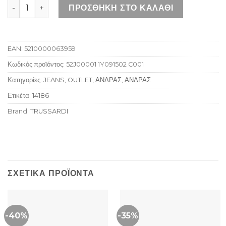
TRUSSARDI JEANS 380 ICON U290 ποσότητα
ΠΡΟΣΘΉΚΗ ΣΤΟ ΚΑΛΆΘΙ
EAN:
5210000063959
Κωδικός προϊόντος:
52J00001 1Y091502 C001
Κατηγορίες:
JEANS
,
OUTLET
,
ΑΝΔΡΑΣ
,
ΑΝΔΡΑΣ
Ετικέτα:
14186
Brand:
TRUSSARDI
ΣΧΕΤΙΚΆ ΠΡΟΪΌΝΤΑ
-40%
-35%