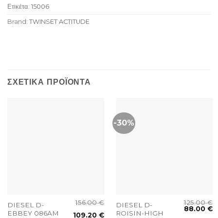
Ετικέτα:
15006
Brand:
TWINSET ACTITUDE
ΣΧΕΤΙΚΆ ΠΡΟΪΌΝΤΑ
-30%
156.00
€
125.00
€
DIESEL D-
DIESEL D-
88.00
€
EBBEY 086AM
ROISIN-HIGH
109.20
€