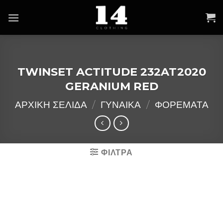
Skip
to
content
TWINSET ACTITUDE 232AT2020
GERANIUM RED
ΑΡΧΙΚΉ ΣΕΛΊΔΑ
/
ΓΥΝΑΙΚΑ
/
ΦΟΡΕΜΑΤΑ
ΦΙΛΤΡΑ