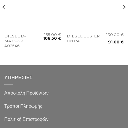
155.00
€
130.00
€
DIESEL D-
DIESEL BUSTER
108.50
€
MAXS-SP
0607A
91.00
€
A02546
ΥΠΗΡΕΣΙΕΣ
Αποστολή Προϊόντων
Τρόποι Πληρωμής
Πολιτική Επιστροφών