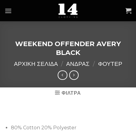
Skip
to
content
WEEKEND OFFENDER AVERY
BLACK
ΑΡΧΙΚΉ ΣΕΛΊΔΑ
/
ΑΝΔΡΑΣ
/
ΦΟΥΤΕΡ
ΦΙΛΤΡΑ
80% Cotton 20% Polyester